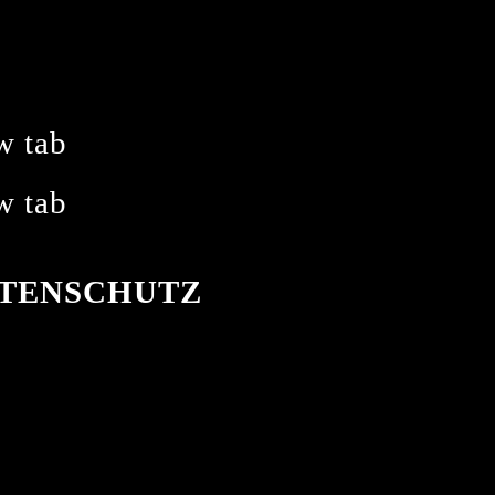
w tab
w tab
ATENSCHUTZ