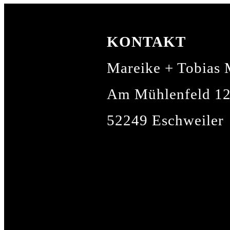
KONTAKT
Mareike + Tobias
Am Mühlenfeld 1
52249 Eschweiler
mohrismore@gmai
01 52 / 03 41 20 5
01 57 / 51 64 65 3