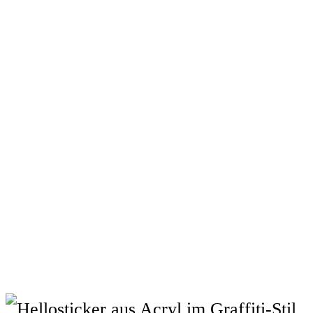
Sie möchten auffallen? Oder einem
besonderen Menschen ein einzigartiges
Geschenk machen?
Dann gönnen Sie sich ein echtes It-
Piece: eine handbemalte Jacke –
individuell gestaltet mit hochwertigen
Markenfarben und viel Liebe zum
Detail.