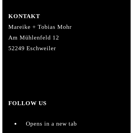
KONTAKT
Mareike + Tobias Mohr
Am Mühlenfeld 12
52249 Eschweiler
mohrismore@gmail.com
01 52 / 03 41 20 53
01 57 / 51 64 65 34
FOLLOW US
Opens in a new tab