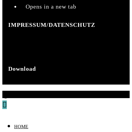
Opens in a new tab
IMPRESSUM/DATENSCHUTZ
Impressum
Datenschutz
Download
Broschüre
@ 2024 mohrismore
HOME